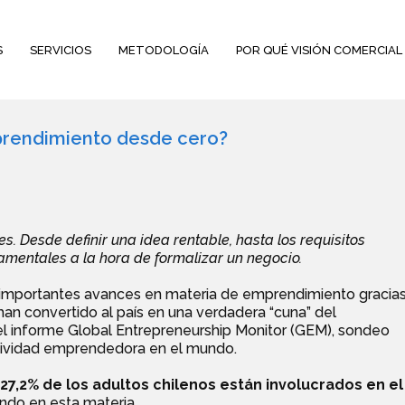
S
SERVICIOS
METODOLOGÍA
POR QUÉ VISIÓN COMERCIAL
prendimiento desde cero?
s. Desde definir una idea rentable, hasta los requisitos
amentales a la hora de formalizar un negocio.
o importantes avances en materia de emprendimiento gracia
an convertido al país en una verdadera “cuna” del
del informe Global Entrepreneurship Monitor (GEM), sondeo
actividad emprendedora en el mundo.
27,2% de los adultos chilenos están involucrados en el
ndo en esta materia.