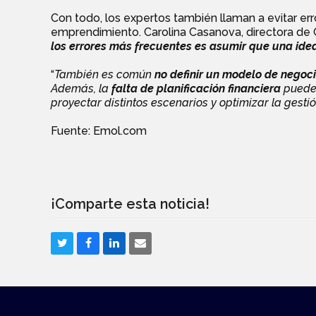
Con todo, los expertos también llaman a evitar e
emprendimiento. Carolina Casanova, directora de 
los errores más frecuentes es asumir que una idea
“
También es común
no definir un modelo de negoci
Además, la
falta de planificación financiera
puede 
proyectar distintos escenarios y optimizar la gesti
Fuente: Emol.com
¡Comparte esta noticia!
Compartir
Compartir
Compartir
Share
en
en
en
via
Twitter
Facebook
LinkedIn
Email