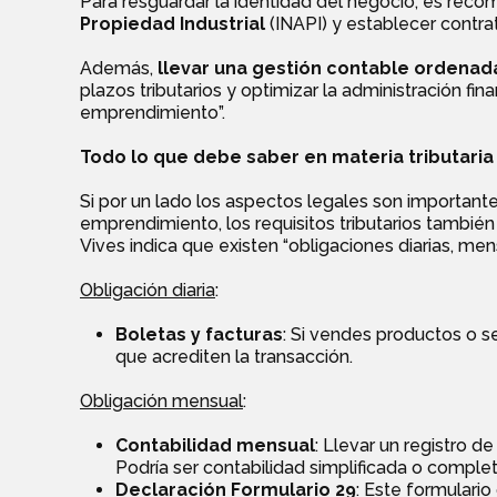
Para resguardar la identidad del negocio, es rec
Propiedad Industrial
(INAPI) y establecer contra
Además,
llevar una gestión contable ordenad
plazos tributarios y optimizar la administración fina
emprendimiento”.
Todo lo que debe saber en materia tributaria
Si por un lado los aspectos legales son importantes
emprendimiento, los requisitos tributarios tambi
Vives indica que existen “obligaciones diarias, men
Obligación diaria
:
Boletas y facturas
: Si vendes productos o s
que acrediten la transacción.
Obligación mensual
:
Contabilidad mensual
: Llevar un registro de
Podría ser contabilidad simplificada o complet
Declaración Formulario 29
: Este formulari