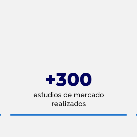
Minimizar riesgos
Anticipar posibles obstáculos y desafíos que puedas
enfrentar al ingresar en un nuevo mercado o lanzar un
nuevo producto.
+
300
estudios de mercado
realizados